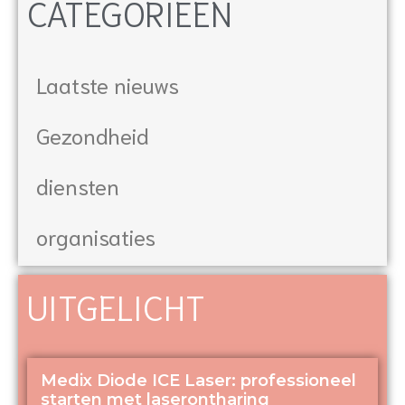
CATEGORIEËN
Laatste nieuws
Gezondheid
diensten
organisaties
UITGELICHT
Medix Diode ICE Laser: professioneel
starten met laserontharing