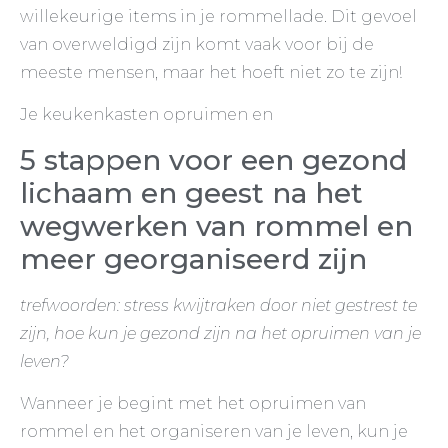
willekeurige items in je rommellade. Dit gevoel
van overweldigd zijn komt vaak voor bij de
meeste mensen, maar het hoeft niet zo te zijn!
Je keukenkasten opruimen en
5 stappen voor een gezond
lichaam en geest na het
wegwerken van rommel en
meer georganiseerd zijn
trefwoorden: stress kwijtraken door niet gestrest te
zijn, hoe kun je gezond zijn na het opruimen van je
leven?
Wanneer je begint met het opruimen van
rommel en het organiseren van je leven, kun je