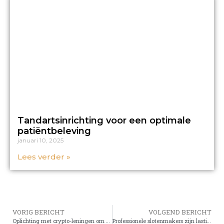
Tandartsinrichting voor een optimale
patiëntbeleving
januari 10, 2025
Lees verder »
VORIG BERICHT
VOLGEND BERICHT
Oplichting met crypto-leningen om op te letten
Professionele slotenmakers zijn lastig te vinden in de huidige tijd.