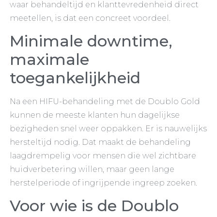
waar behandeltijd en klanttevredenheid direct
meetellen, is dat een concreet voordeel.
Minimale downtime,
maximale
toegankelijkheid
Na een HIFU-behandeling met de Doublo Gold
kunnen de meeste klanten hun dagelijkse
bezigheden snel weer oppakken. Er is nauwelijks
hersteltijd nodig. Dat maakt de behandeling
laagdrempelig voor mensen die wel zichtbare
huidverbetering willen, maar geen lange
herstelperiode of ingrijpende ingreep zoeken.
Voor wie is de Doublo