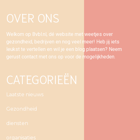
OVER ONS
Welkom op Bvbl.nl, dé website met weetjes over
gezondheid, bedrijven en nog veel meer! Heb jij iets
leukst te vertellen en wil je een blog plaatsen? Neem
gerust contact met ons op voor de mogelijkheden.
CATEGORIEËN
Laatste nieuws
Gezondheid
diensten
organisaties