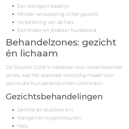
Een stevigere kaaklijn
Minder verslapping in het gezicht
Verbetering van de hals
Een frisser en strakker huidbeeld
Behandelzones: gezicht
én lichaam
De Doublo Gold is inzetbaar voor uiteenlopende
zones, wat het apparaat veelzijdig maakt voor
salons die hun aanbod willen uitbreiden.
Gezichtsbehandelingen
Jawline en dubbele kin
Wangen en oogcontouren
Hals