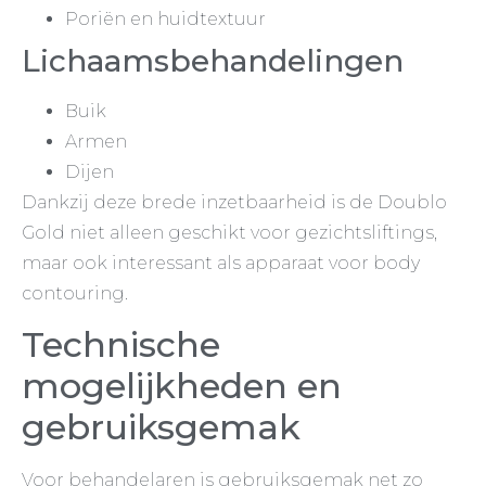
Poriën en huidtextuur
Lichaamsbehandelingen
Buik
Armen
Dijen
Dankzij deze brede inzetbaarheid is de Doublo
Gold niet alleen geschikt voor gezichtsliftings,
maar ook interessant als apparaat voor body
contouring.
Technische
mogelijkheden en
gebruiksgemak
Voor behandelaren is gebruiksgemak net zo