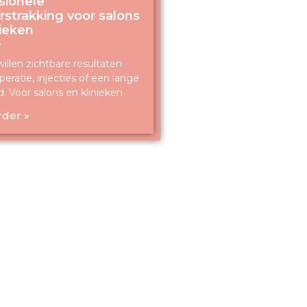
sionele
rstrakking voor salons
nieken
6
illen zichtbare resultaten
eratie, injecties of een lange
jd. Voor salons en klinieken
rder »