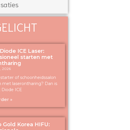
saties
GELICHT
Diode ICE Laser:
sioneel starten met
ntharing
, 2026
s starter of schoonheidssalon
 met laserontharing? Dan is
 Diode ICE
rder »
 Gold Korea HIFU: