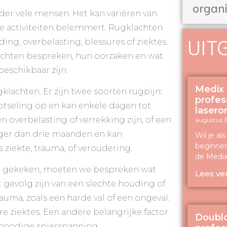
organi
r vele mensen. Het kan variëren van
kse activiteiten belemmert. Rugklachten
UIT
ng, overbelasting, blessures of ziektes.
lachten bespreken, hun oorzaken en wat
eschikbaar zijn.
Medix 
lachten. Er zijn twee soorten rugpijn:
profes
lotseling op en kan enkele dagen tot
lasero
 overbelasting of verrekking zijn, of een
augustus 3
nger dan drie maanden en kan
Wil je al
beginnen
 ziekte, trauma, of veroudering.
de Medix
en gekeken, moeten we bespreken wat
Lees ve
 gevolg zijn van een slechte houding of
auma, zoals een harde val of een ongeval.
re ziektes. Een andere belangrijke factor
Doublo
 onnodige spierspanning.