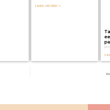
Lees verder »
Ta
ee
pa
janu
Le
Ho