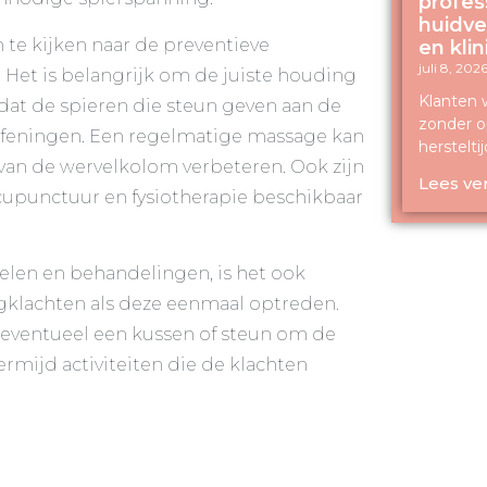
profes
huidve
te kijken naar de preventieve
en kli
juli 8, 202
 Het is belangrijk om de juiste houding
Klanten w
 dat de spieren die steun geven aan de
zonder op
oefeningen. Een regelmatige massage kan
herstelti
van de wervelkolom verbeteren. Ook zijn
Lees ve
acupunctuur en fysiotherapie beschikbaar
len en behandelingen, is het ook
gklachten als deze eenmaal optreden.
k eventueel een kussen of steun om de
ermijd activiteiten die de klachten