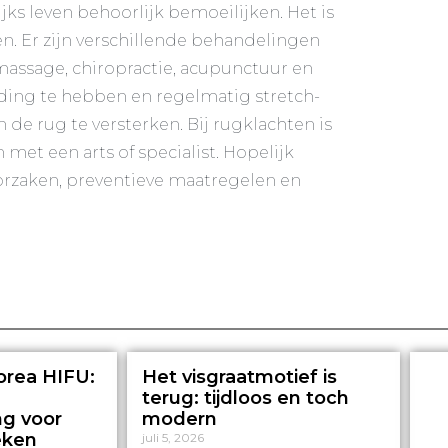
jks leven behoorlijk bemoeilijken. Het is
n. Er zijn verschillende behandelingen
massage, chiropractie, acupunctuur en
uding te hebben en regelmatig stretch-
de rug te versterken. Bij rugklachten is
et een arts of specialist. Hopelijk
oorzaken, preventieve maatregelen en
orea HIFU:
Het visgraatmotief is
terug: tijdloos en toch
ng voor
modern
eken
juli 5, 2026