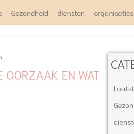
s
Gezondheid
diensten
organisaties
CAT
DE OORZAAK EN WAT
Laatst
Gezon
diens