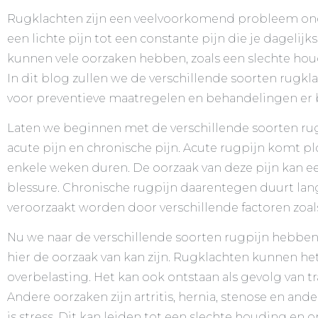
Rugklachten zijn een veelvoorkomend probleem onde
een lichte pijn tot een constante pijn die je dagelij
kunnen vele oorzaken hebben, zoals een slechte houdi
In dit blog zullen we de verschillende soorten rugk
voor preventieve maatregelen en behandelingen er b
Laten we beginnen met de verschillende soorten rugk
acute pijn en chronische pijn. Acute rugpijn komt p
enkele weken duren. De oorzaak van deze pijn kan een
blessure. Chronische rugpijn daarentegen duurt la
veroorzaakt worden door verschillende factoren zoals
Nu we naar de verschillende soorten rugpijn hebb
hier de oorzaak van kan zijn. Rugklachten kunnen het
overbelasting. Het kan ook ontstaan als gevolg van tr
Andere oorzaken zijn artritis, hernia, stenose en ande
is stress. Dit kan leiden tot een slechte houding en