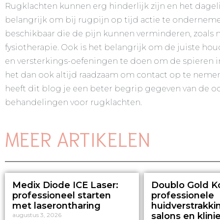
Rugklachten kunnen erg hinderlijk zijn en het dageli
belangrijk om bij rugpijn op tijd actie te onderneme
beschikbaar die de pijn kunnen verminderen, zoals 
fysiotherapie. Ook is het belangrijk om de juiste ho
en versterkings-oefeningen te doen om de spieren in 
het dan ook altijd raadzaam om contact op te nemen m
heeft dit blog je een beter begrip gegeven van de 
behandelingen voor rugklachten.
MEER ARTIKELEN
Medix Diode ICE Laser:
Doublo Gold K
professioneel starten
professionele
met laserontharing
huidverstrakki
salons en klini
augustus 3, 2026