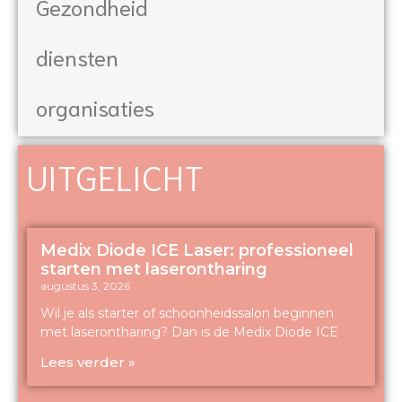
Gezondheid
diensten
organisaties
UITGELICHT
Medix Diode ICE Laser: professioneel
starten met laserontharing
augustus 3, 2026
Wil je als starter of schoonheidssalon beginnen
met laserontharing? Dan is de Medix Diode ICE
Lees verder »